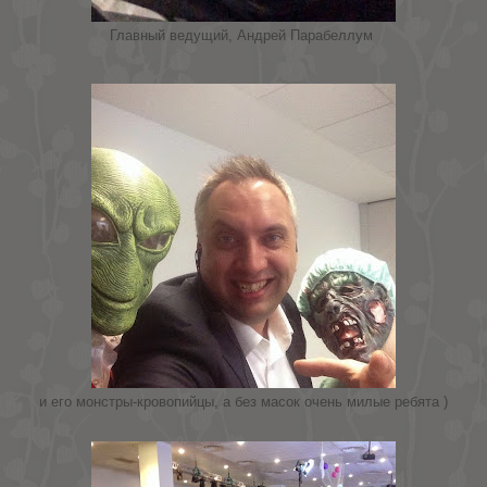
Главный ведущий, Андрей Парабеллум
и его монстры-кровопийцы, а без масок очень милые ребята )