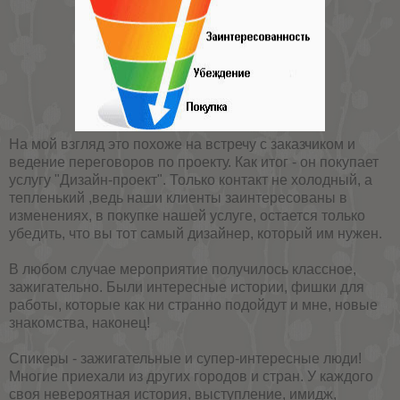
На мой взгляд это похоже на встречу с заказчиком и
ведение переговоров по проекту. Как итог - он покупает
услугу "Дизайн-проект". Только контакт не холодный, а
тепленький ,ведь наши клиенты заинтересованы в
изменениях, в покупке нашей услуге, остается только
убедить, что вы тот самый дизайнер, который им нужен.
В любом случае мероприятие получилось классное,
зажигательно. Были интересные истории, фишки для
работы, которые как ни странно подойдут и мне, новые
знакомства, наконец!
Спикеры - зажигательные и супер-интересные люди!
Многие приехали из других городов и стран. У каждого
своя невероятная история, выступление, имидж,