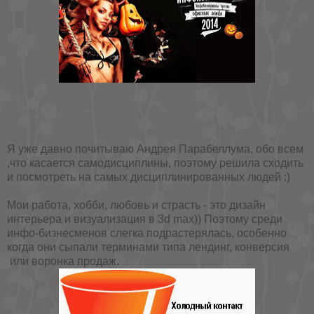
Я уже давно почитываю Андрея Парабеллума, обо всем
,что касается самодисциплины, поэтому решила сходить
и посмотреть на самых дисциплинированных людей :)
Мои работа, хобби, любовь и страсть - это дизайн
интерьера и визуализация в 3d max)) Поэтому среди
инфо-бизнесменов слегка подрастерялась, особенно
когда они сыпали терминами типа лендинг, конверсия
или воронка продаж.