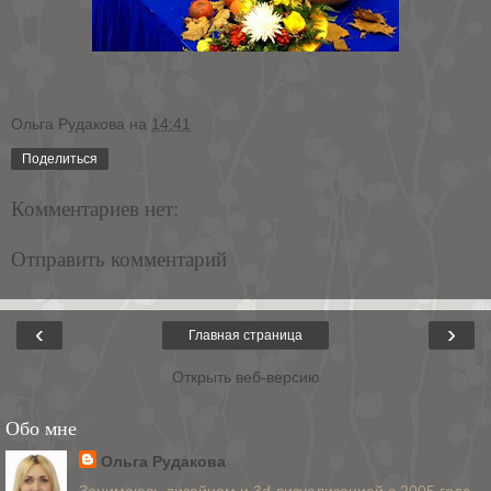
Ольга Рудакова
на
14:41
Поделиться
Комментариев нет:
Отправить комментарий
‹
›
Главная страница
Открыть веб-версию
Обо мне
Ольга Рудакова
Занимаюсь дизайном и 3d-визуализацией с 2005 года.