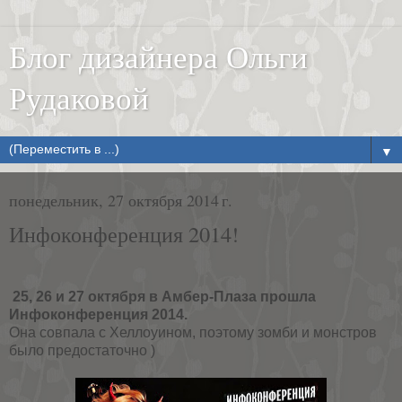
Блог дизайнера Ольги
Рудаковой
▼
понедельник, 27 октября 2014 г.
Инфоконференция 2014!
25, 26 и 27 октября в Амбер-Плаза прошла
Инфоконференция 2014.
Она совпала с Хеллоуином, поэтому зомби и монстров
было предостаточно )