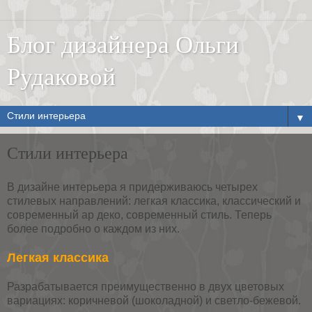
Блог дизайнера Ольги
Рудаковой
▼
Стили интерьера
В дизайне интерьера я придерживаюсь четырех
стилевых направлений: легкая классика, классический и
современный ар деко, современный стиль. Теперь
более подробно о каждом из них.
Легкая классика
Разрабатывается преимущественно в двух цветовых
вариациях: коричневой (шоколадной) и светло-бежевой.