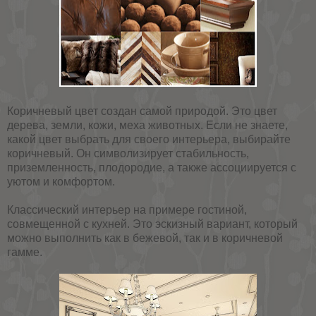
Коричневый цвет создан самой природой. Это цвет
дерева, земли, кожи, меха животных. Если не знаете,
какой цвет выбрать для своего интерьера, выбирайте
коричневый. Он символизирует стабильность,
приземленность, плодородие, а также ассоциируется с
уютом и комфортом.
Классический интерьер на примере гостиной,
совмещенной с кухней. Это эскизный вариант, который
можно выполнить как в бежевой, так и в коричневой
гамме.