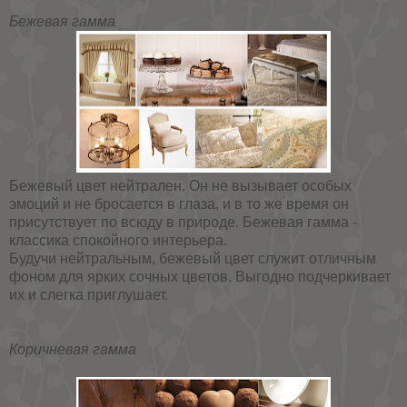
Бежевая гамма
Бежевый цвет нейтрален. Он не вызывает особых
эмоций и не бросается в глаза, и в то же время он
присутствует по всюду в природе. Бежевая гамма -
классика спокойного интерьера.
Будучи нейтральным, бежевый цвет служит отличным
фоном для ярких сочных цветов. Выгодно подчеркивает
их и слегка приглушает.
Коричневая гамма