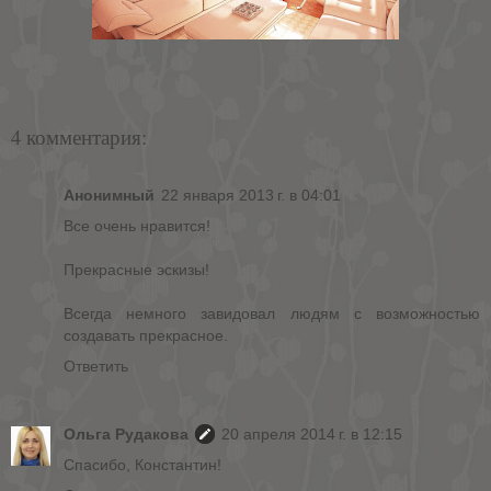
4 комментария:
Анонимный
22 января 2013 г. в 04:01
Все очень нравится!
Прекрасные эскизы!
Всегда немного завидовал людям с возможностью
создавать прекрасное.
Ответить
Ольга Рудакова
20 апреля 2014 г. в 12:15
Спасибо, Константин!