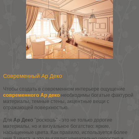
Современный Ар Деко
Чтобы создать в современном интерьере ощущение
современного Ар деко
необходимы богатые фактурой
материалы, темные стены, акцентные вещи с
отражающей поверхностью.
Для
Ар Деко
"роскошь" - это не только дорогие
материалы, но и визуальное богатство: яркие,
насыщенные цвета. Как правило, используется более
чем 3 цвета, и это выглядит удивительно целостно и