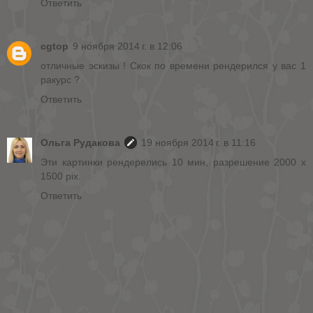
Ответить
cgtop
9 ноября 2014 г. в 12:06
отличные эскизы ! Скок по времени рендерился у вас 1
ракурс ?
Ответить
Ольга Рудакова
19 ноября 2014 г. в 11:16
Эти картинки рендерелись 10 мин, разрешение 2000 х
1500 pix.
Ответить