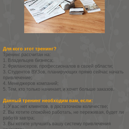
Для кого этот тренинг?
Тренинг рассчитан на:
1. Владельцев бизнеса;
2. Фрилансеров, профессионалов в своей области;
3. Студентов ВУЗов, планирующих прямо сейчас начать
привлечение;
4. Менеджеров компаний;
5. Тем, кто только начинает, и хочет больше заказов.
Данный тренинг необходим вам, если:
1. У вас нет клиентов, в достаточном количестве;
2. Вы хотите спокойно работать, не переживая, будет ли
работа завтра;
3. Вы хотите улучшить вашу систему привлечения