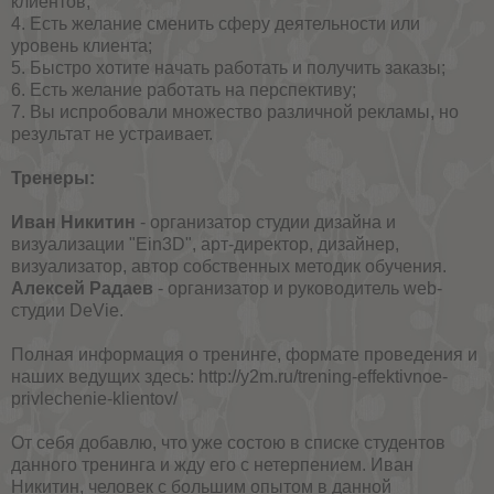
клиентов;
4. Есть желание сменить сферу деятельности или
уровень клиента;
5. Быстро хотите начать работать и получить заказы;
6. Есть желание работать на перспективу;
7. Вы испробовали множество различной рекламы, но
результат не устраивает.
Тренеры:
Иван Никитин
- организатор студии дизайна и
визуализации "Ein3D", арт-директор, дизайнер,
визуализатор, автор собственных методик обучения.
Алексей Радаев
- организатор и руководитель web-
студии DeVie.
Полная информация о тренинге, формате проведения и
наших ведущих здесь:
http://y2m.ru/trening-effektivnoe-
privlechenie-klientov/
От себя добавлю, что уже состою в списке студентов
данного тренинга и жду его с нетерпением. Иван
Никитин, человек с большим опытом в данной